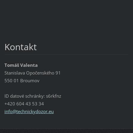
Kontakt
Tomáš Valenta
Stanislava Opočenského 91
550 01 Broumov
ID datové schránky: s6rkfnz
+420 604 43 53 34
info@tec
hnickydo
zor.eu