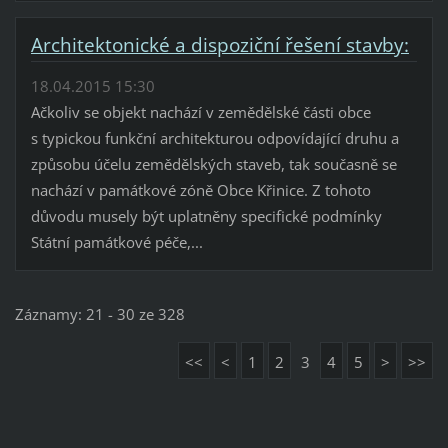
Architektonické a dispoziční řešení stavby:
18.04.2015 15:30
Ačkoliv se objekt nachází v zemědělské části obce
s typickou funkční architekturou odpovídající druhu a
způsobu účelu zemědělských staveb, tak současně se
nachází v památkové zóně Obce Křinice. Z tohoto
důvodu musely být uplatněny specifické podmínky
Státní památkové péče,...
Záznamy: 21 - 30 ze 328
<<
<
1
2
3
4
5
>
>>