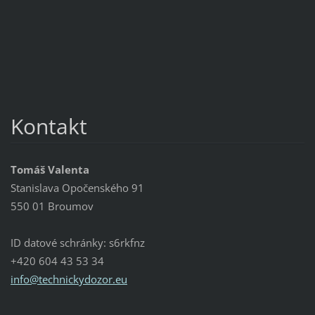
Kontakt
Tomáš Valenta
Stanislava Opočenského 91
550 01 Broumov
ID datové schránky: s6rkfnz
+420 604 43 53 34
info@tec
hnickydo
zor.eu