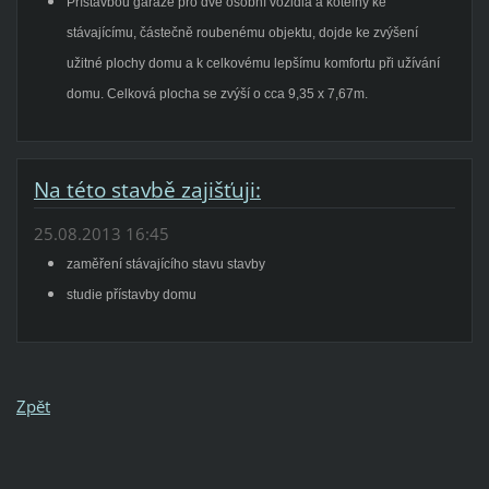
Přístavbou garáže pro dvě osobní vozidla a kotelny ke
stávajícímu,
částečně
roubenému objektu, dojde ke zvýšení
užitné plochy domu a k celkovému lepšímu komfortu při užívání
domu. Celková plocha se zvýší o cca 9,35 x 7,67m.
Na této stavbě zajišťuji:
25.08.2013 16:45
zaměření stávajícího stavu stavby
studie přístavby domu
Zpět