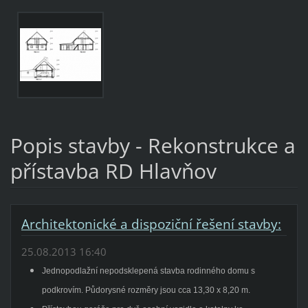
Popis stavby - Rekonstrukce a
přístavba RD Hlavňov
Architektonické a dispoziční řešení stavby:
25.08.2013 16:40
Jednopodlažní nepodsklepená stavba rodinného domu s
podkrovím. Půdorysné rozměry jsou cca 13,30 x 8,20 m.