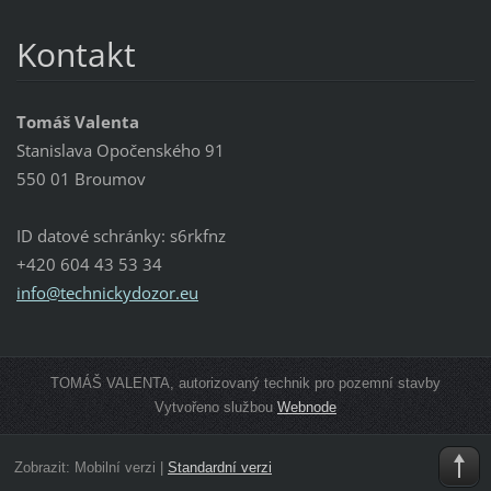
Kontakt
Tomáš Valenta
Stanislava Opočenského 91
550 01 Broumov
ID datové schránky: s6rkfnz
+420 604 43 53 34
info@tec
hnickydo
zor.eu
TOMÁŠ VALENTA, autorizovaný technik pro pozemní stavby
Vytvořeno službou
Webnode
Zobrazit:
Mobilní verzi
|
Standardní verzi