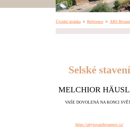
Úvodní stránka
>
Reference
>
ARS Broumov
Selské staven
MELCHIOR HÄUSL
VAŠE DOVOLENÁ NA KONCI SVĚ
https://ubytovanibroumov.cz/