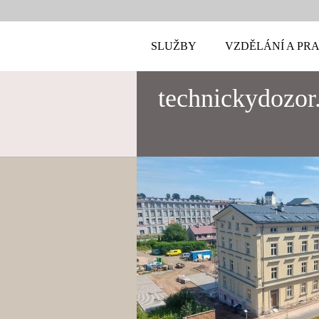
SLUŽBY
VZDĚLÁNÍ A PR
technickydozor