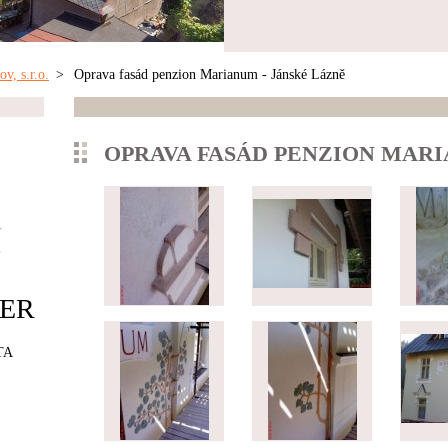
, s.r.o.
>
Oprava fasád penzion Marianum - Jánské Lázně
OPRAVA FASÁD PENZION MARI
í
ER
TA