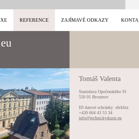
AXE
REFERENCE
ZAJÍMAVÉ ODKAZY
KONTA
.eu
Tomáš Valenta
Stanislava Opočenského 91
550 01 Broumov
ID datové schránky: s6rkfnz
+420 604 43 53 34
info@tec
hnickydo
zor.eu