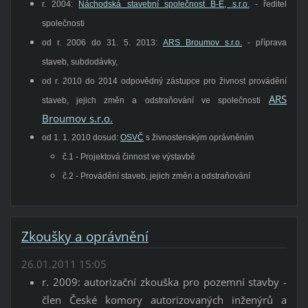
r. 2004:
Náchodská stavební společnost B-E, s.r.o.
-
ředitel
společnosti
od r. 2006 do 31. 5. 2013:
ARS Broumov s.r.o.
- příprava
staveb, subdodávky,
od r. 2010 do 2014 odpovědný zástupce pro živnost provádění
ARS
staveb, jejich změn a odstraňování ve společnosti
Broumov s.r.o.
od 1. 1. 2010 dosud:
OSVČ
s živnostenským oprávněním
č.1 - Projektová činnost ve výstavbě
č.2 - Provádění staveb, jejich změn a odstraňování
Zkoušky a oprávnění
26.01.2011 15:05
r. 2009: autorizační zkouška pro pozemní stavby -
člen České komory autorizovaných inženýrů a