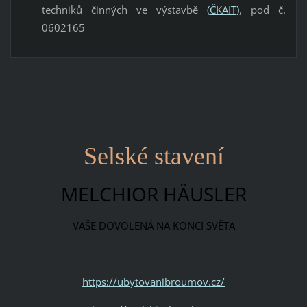
techniků činných ve výstavbě
(ČKAIT)
, pod č.
0602165
Selské stavení
MELCHIOR HÄUSLER
VAŠE DOVOLENÁ NA KONCI SVĚTA
https://ubytovanibroumov.cz/