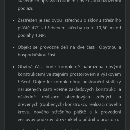
stavebních úpravách bude mít dvě užitná nadzemní
podlaží.
Zastřešen je sedlovou střechou o sklonu střešního
pláště 47° s hřebenem střechy na + 10,60 m od
podlahy 1.NP.
Objekt se provozně dělí na dvě části. Obytnou a
hospodářskou část.
Obytná část bude kompletně nahrazena novými
konstrukcemi ve stejném prostorovém a výškovém
řešení. Dojde ke kompletnímu odstranění staticky
narušených částí včetně základových konstrukcí a
následné realizace obvodových zděných a
dřevěných (roubených) konstrukcí, realizaci nového
krovu, nového střešního pláště a k provedení
vestavby podkroví do vzniklého půdního prostoru.