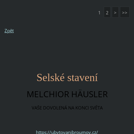
1
2
>
>>
Zpět
Selské stavení
MELCHIOR HÄUSLER
VAŠE DOVOLENÁ NA KONCI SVĚTA
https://ubytovanibroumov.cz/