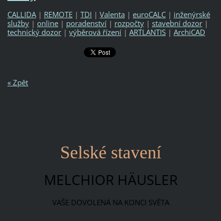
CALLIDA
|
REMOTE
|
TDI
|
Valenta
|
euroCALC
|
inženýrské
služby
|
online
|
poradenství
|
rozpočty
|
stavební dozor
|
technický dozor
|
výběrová řízení
|
ARTLANTIS
|
ArchiCAD
« Zpět
Selské stavení
MELCHIOR HÄUSLER
VAŠE DOVOLENÁ NA KONCI SVĚTA