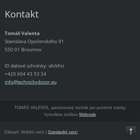
Kontakt
Tomáš Valenta
Stanislava Opočenského 91
550 01 Broumov
ID datové schránky: s6rkfnz
+420 604 43 53 34
info@tec
hnickydo
zor.eu
TOMÁŠ VALENTA, autorizovaný technik pro pozemní stavby
Vytvořeno službou
Webnode
Zobrazit:
Mobilní verzi
|
Standardní verzi