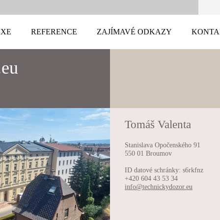
AXE
REFERENCE
ZAJÍMAVÉ ODKAZY
KONTA
.eu
Tomáš Valenta
Stanislava Opočenského 91
550 01 Broumov
ID datové schránky: s6rkfnz
+420 604 43 53 34
info@tec
hnickydo
zor.eu