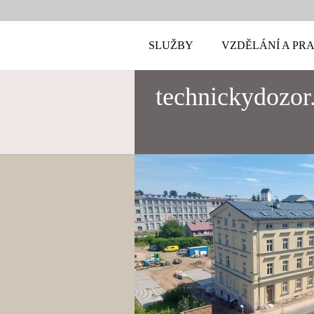
SLUŽBY
VZDĚLÁNÍ A PR
technickydozor