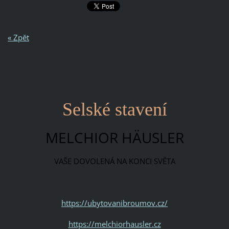
« Zpět
Selské stavení
MELCHIOR HÄUSLER
VAŠE DOVOLENÁ NA KONCI SVĚTA
https://ubytovanibroumov.cz/
https://melchiorhausler.cz