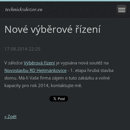
technickydozor.eu
Nové výběrové řízení
17.08.2014 22:20
V záložce
Výběrová řízení
je vypsána nová soutěž na
Novostavbu RD Hejtmánkovice
- 1. etapa hrubá stavba
domu. Má-li Vaše firma zájem o tuto zakázku a volné
kapacity pro rok 2014, kontaktujte mě.
« Zpět