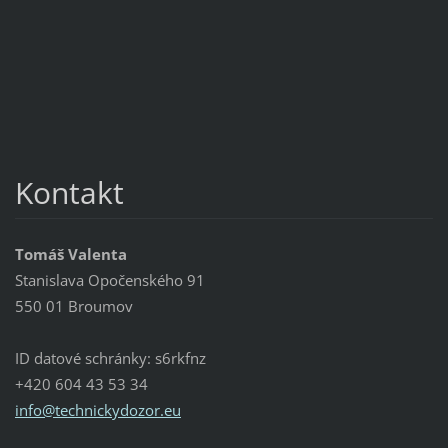
Kontakt
Tomáš Valenta
Stanislava Opočenského 91
550 01 Broumov
ID datové schránky: s6rkfnz
+420 604 43 53 34
info@tec
hnickydo
zor.eu