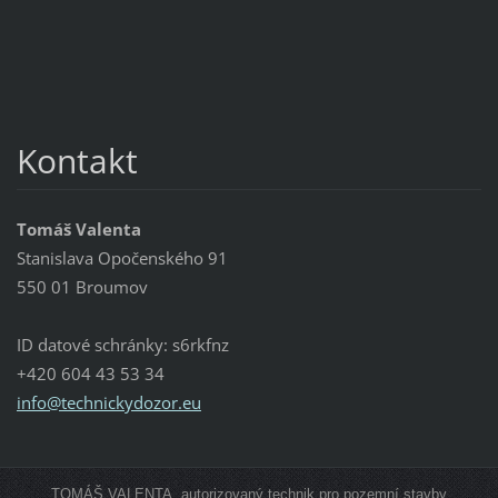
Kontakt
Tomáš Valenta
Stanislava Opočenského 91
550 01 Broumov
ID datové schránky: s6rkfnz
+420 604 43 53 34
info@tec
hnickydo
zor.eu
TOMÁŠ VALENTA, autorizovaný technik pro pozemní stavby