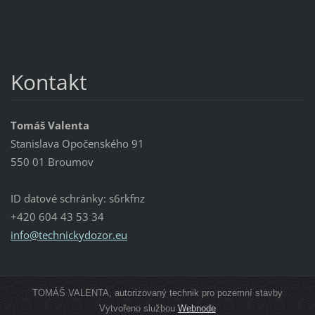
Kontakt
Tomáš Valenta
Stanislava Opočenského 91
550 01 Broumov
ID datové schránky: s6rkfnz
+420 604 43 53 34
info@tec
hnickydo
zor.eu
TOMÁŠ VALENTA, autorizovaný technik pro pozemní stavby
Vytvořeno službou
Webnode