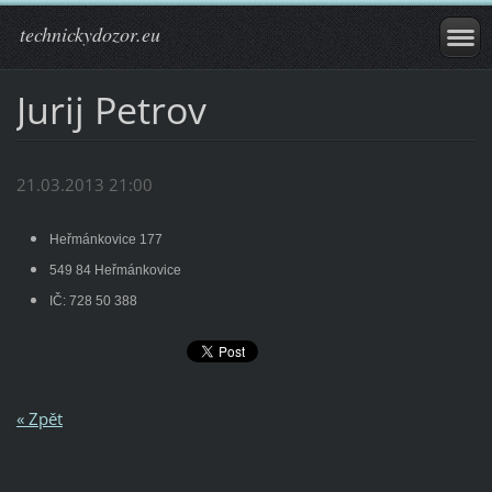
technickydozor.eu
Jurij Petrov
21.03.2013 21:00
Heřmánkovice 177
549 84 Heřmánkovice
IČ: 728 50 388
« Zpět