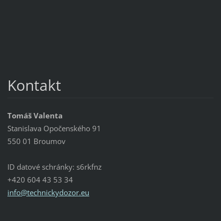
Kontakt
Tomáš Valenta
Stanislava Opočenského 91
550 01 Broumov
ID datové schránky: s6rkfnz
+420 604 43 53 34
info@tec
hnickydo
zor.eu