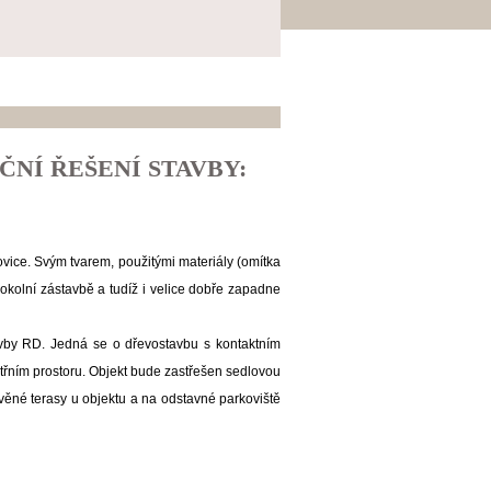
ČNÍ ŘEŠENÍ STAVBY:
vice. Svým tvarem, použitými materiály (omítka
kolní zástavbě a tudíž i velice dobře zapadne
vby RD. Jedná se o dřevostavbu s kontaktním
ním prostoru. Objekt bude zastřešen sedlovou
věné terasy u objektu a na odstavné parkoviště