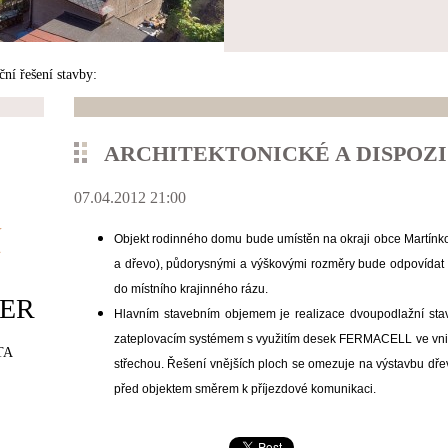
ční řešení stavby:
ARCHITEKTONICKÉ A DISPOZI
07.04.2012 21:00
í
Objekt rodinného domu bude umístěn na okraji obce Martínko
a dřevo), půdorysnými a výškovými rozměry bude odpovídat o
do místního krajinného rázu.
ER
Hlavním stavebním objemem je realizace dvoupodlažní sta
zateplovacím systémem s využitím desek FERMACELL ve vnitř
TA
střechou. Řešení vnějších ploch se omezuje na výstavbu dře
před objektem směrem k příjezdové komunikaci.