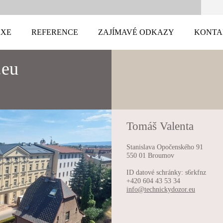
AXE
REFERENCE
ZAJÍMAVÉ ODKAZY
KONTA
.eu
Tomáš Valenta
Stanislava Opočenského 91
550 01 Broumov
ID datové schránky: s6rkfnz
+420 604 43 53 34
info@tec
hnickydo
zor.eu