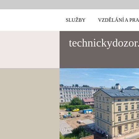
SLUŽBY
VZDĚLÁNÍ A PR
technickydozor