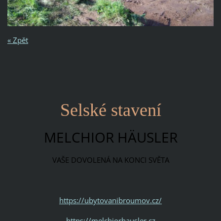
« Zpět
Selské stavení
MELCHIOR HÄUSLER
VAŠE DOVOLENÁ NA KONCI SVĚTA
https://ubytovanibroumov.cz/
https://melchiorhausler.cz