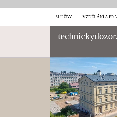
SLUŽBY
VZDĚLÁNÍ A PR
technickydozor