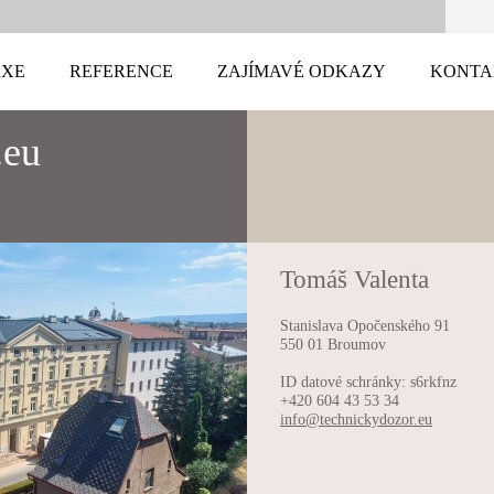
AXE
REFERENCE
ZAJÍMAVÉ ODKAZY
KONTA
.eu
Tomáš Valenta
Stanislava Opočenského 91
550 01 Broumov
ID datové schránky: s6rkfnz
+420 604 43 53 34
info@tec
hnickydo
zor.eu