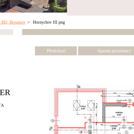
ba RD, Broumov
>
Hornychov III.png
Předchozí
Spustit prezentaci
í
ER
TA