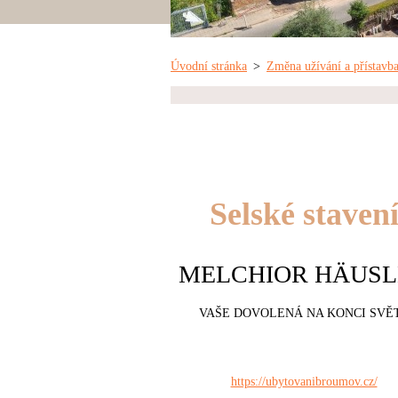
Úvodní stránka
>
Změna užívání a přístav
Selské staven
MELCHIOR HÄUSL
VAŠE DOVOLENÁ NA KONCI SVĚ
https://ubytovanibroumov.cz/