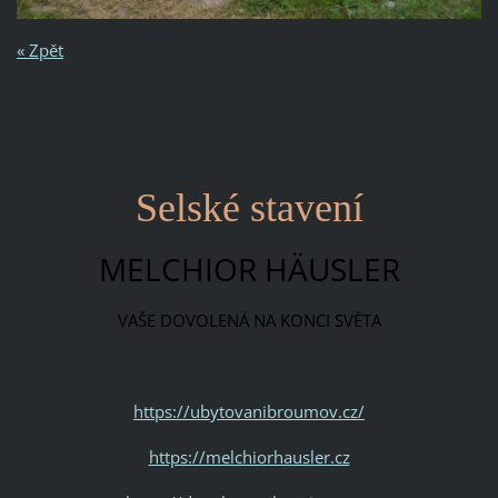
« Zpět
Selské stavení
MELCHIOR HÄUSLER
VAŠE DOVOLENÁ NA KONCI SVĚTA
https://ubytovanibroumov.cz/
https://melchiorhausler.cz