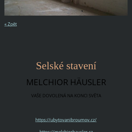
« Zpět
Selské stavení
MELCHIOR HÄUSLER
VAŠE DOVOLENÁ NA KONCI SVĚTA
https://ubytovanibroumov.cz/
https://melchiorhausler.cz