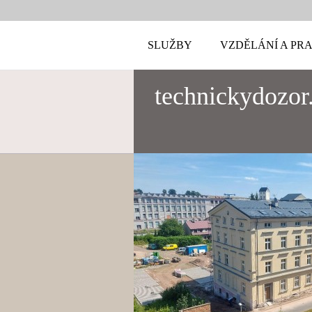
SLUŽBY
VZDĚLÁNÍ A PR
technickydozor