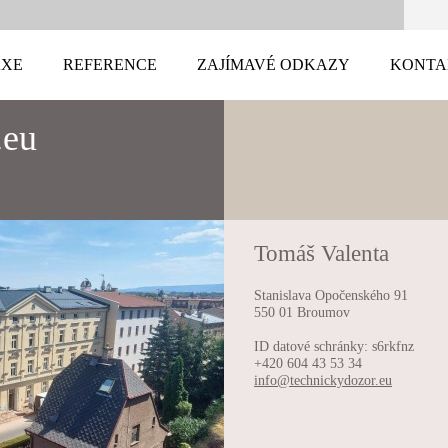
AXE
REFERENCE
ZAJÍMAVÉ ODKAZY
KONTA
.eu
Tomáš Valenta
Stanislava Opočenského 91
550 01 Broumov
ID datové schránky: s6rkfnz
+420 604 43 53 34
info@tec
hnickydo
zor.eu