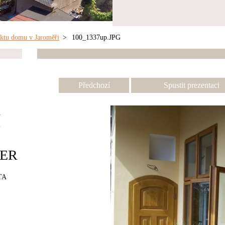
aktu domu v Jaroměři
>
100_1337up.JPG
Předchozí
Spustit prezentaci
í
ER
TA