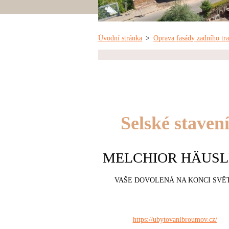
Úvodní stránka
>
Oprava fasády zadního tr
Selské staven
MELCHIOR HÄUSL
VAŠE DOVOLENÁ NA KONCI SVĚ
https://ubytovanibroumov.cz/