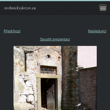
technickydozor.eu
Předchozí
Následující
Spustit prezentaci