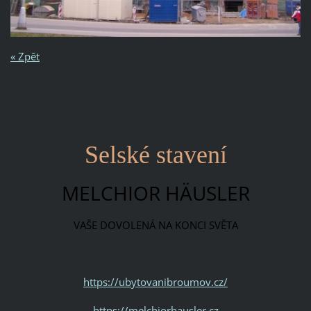
« Zpět
Selské stavení
MELCHIOR HÄUSLER
VAŠE DOVOLENÁ NA KONCI SVĚTA
https://ubytovanibroumov.cz/
https://melchiorhausler.cz