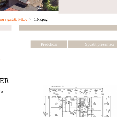
mu s garáží, Pěkov
>
1.NP.png
Předchozí
Spustit prezentaci
í
ER
TA