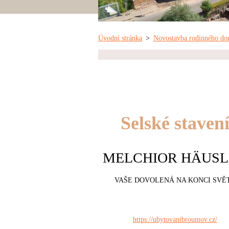
Úvodní stránka
>
Novostavba rodinného do
Selské staven
MELCHIOR HÄUSL
VAŠE DOVOLENÁ NA KONCI SVĚ
https://ubytovanibroumov.cz/