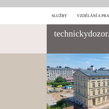
SLUŽBY
VZDĚLÁNÍ A PR
technickydozor