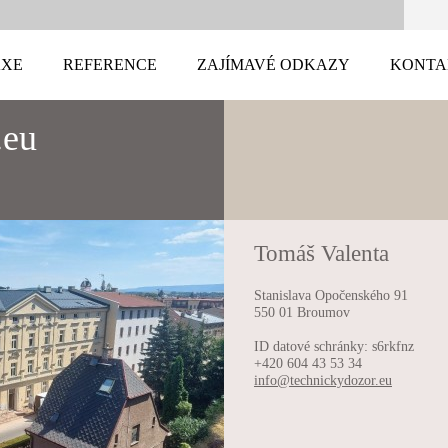
AXE
REFERENCE
ZAJÍMAVÉ ODKAZY
KONTA
.eu
Tomáš Valenta
Stanislava Opočenského 91
550 01 Broumov
ID datové schránky: s6rkfnz
+420 604 43 53 34
info@tec
hnickydo
zor.eu