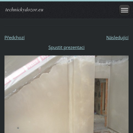
technickydozor.eu
Předchozí
Následující
Spustit prezentaci