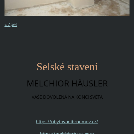
« Zpět
Selské stavení
MELCHIOR HÄUSLER
VAŠE DOVOLENÁ NA KONCI SVĚTA
https://ubytovanibroumov.cz/
https://melchiorhausler.cz