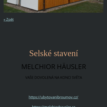
« Zpět
Selské stavení
MELCHIOR HÄUSLER
VAŠE DOVOLENÁ NA KONCI SVĚTA
https://ubytovanibroumov.cz/
https://melchiorhausler.cz