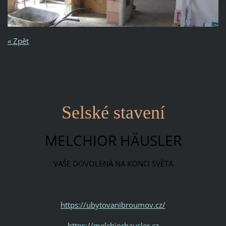
« Zpět
Selské stavení
MELCHIOR HÄUSLER
VAŠE DOVOLENÁ NA KONCI SVĚTA
https://ubytovanibroumov.cz/
https://melchiorhausler.cz