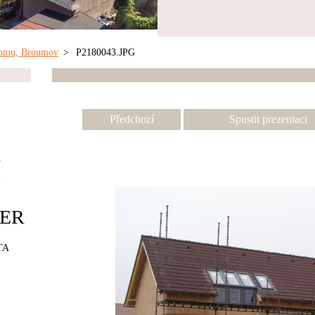
domu, Broumov
>
P2180043.JPG
Předchozí
Spustit prezentaci
í
ER
TA