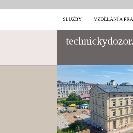
SLUŽBY
VZDĚLÁNÍ A PR
technickydozor