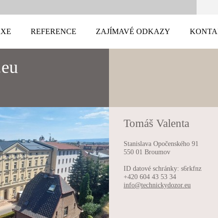
AXE
REFERENCE
ZAJÍMAVÉ ODKAZY
KONTA
.eu
Tomáš Valenta
Stanislava Opočenského 91
550 01 Broumov
ID datové schránky: s6rkfnz
+420 604 43 53 34
info@tec
hnickydo
zor.eu