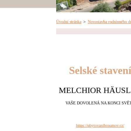
Úvodní stránka
>
Novostavba rodninného 
Selské staven
MELCHIOR HÄUSL
VAŠE DOVOLENÁ NA KONCI SVĚ
https://ubytovanibroumov.cz/